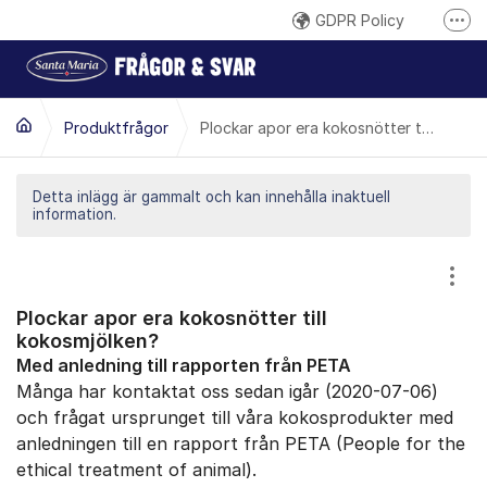
Hoppa till innehåll
GDPR Policy
Fler
Här reklamerar du en produkt
Inspireras på santamaria.se
Produktfrågor
Plockar apor era kokosnötter till kokosmjölken?
Gilla oss på Facebook
Följ @santamariasverige på Instagram
Detta inlägg är gammalt och kan innehålla inaktuell
information.
Santa Marias YouTube-kanal
Santa Maria på LinkedIn
Visa
Plockar apor era kokosnötter till
kokosmjölken?
Med anledning till rapporten från PETA
Många har kontaktat oss sedan igår (2020-07-06)
och frågat ursprunget till våra kokosprodukter med
anledningen till en rapport från PETA (People for the
ethical treatment of animal).