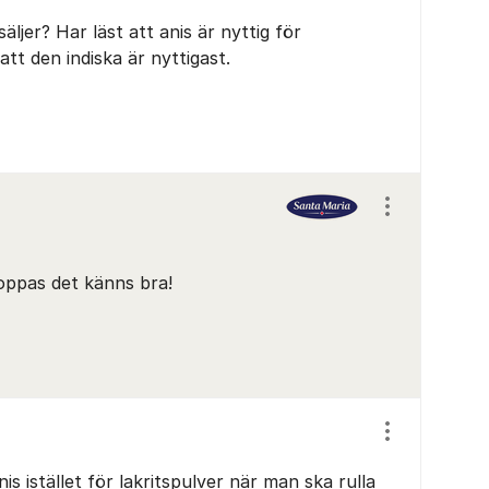
äljer? Har läst att anis är nyttig för
tt den indiska är nyttigast.
Visa/dölj ins
Hoppas det känns bra!
Visa/dölj ins
 istället för lakritspulver när man ska rulla