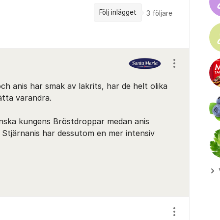
Följ inlägget
3
följare
Visa/dölj ins
h anis har smak av lakrits, har de helt olika
ätta varandra.
anska kungens Bröstdroppar medan anis
 Stjärnanis har dessutom en mer intensiv
Visa/dölj ins