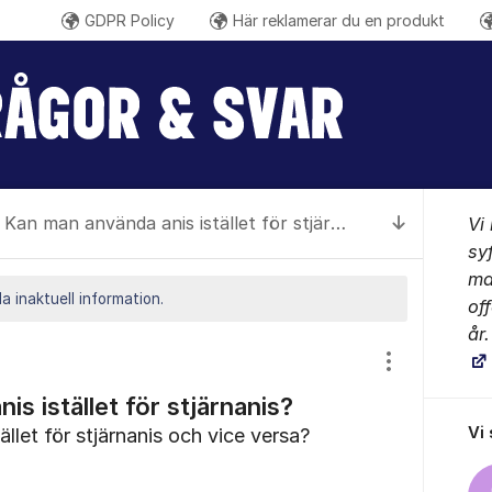
GDPR Policy
Här reklamerar du en produkt
Gilla oss på Facebook
Följ @sa
Santa Marias YouTube
Om for
Kan man använda anis istället för stjärnanis?
Vi
Till senas
sy
ma
a inaktuell information.
off
år
Visa/dölj inst
s istället för stjärnanis?
Vi
ället för stjärnanis och vice versa?