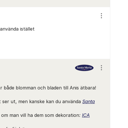
Visa/dölj ins
nvända istället
Visa/dölj ins
 är både blomman och bladen till Anis ätbara!
pt ser ut, men kanske kan du använda
Santa
r om man vill ha dem som dekoration
:
ICA