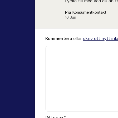
Lycka till med vad du än ta
Pia
Konsumentkontakt
10 Jun
Kommentera
eller
skriv ett nytt inl
Kommentar *
Ditt namn *