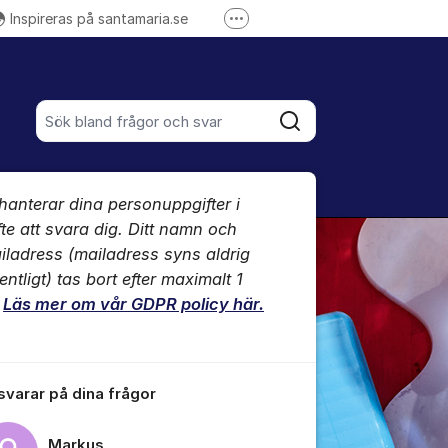
Inspireras på santamaria.se
Fler supportlänkar
ntamariasverige på Instagram
-kanal
Santa Maria på LinkedIn
Sök bland alla inlägg
Sök
umet
 hanterar dina personuppgifter i
te kommentaren
fte att svara dig. Ditt namn och
iladress (mailadress syns aldrig
entligt) tas bort efter maximalt 1
.
Läs mer om vår GDPR policy här.
ällningar för inlägg/kommentar
 svarar på dina frågor
Markus