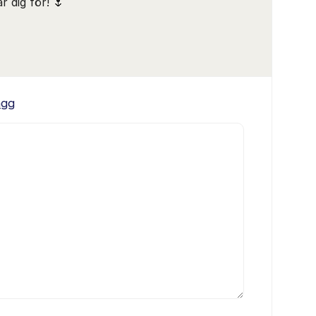
r dig för! 🌷
ägg