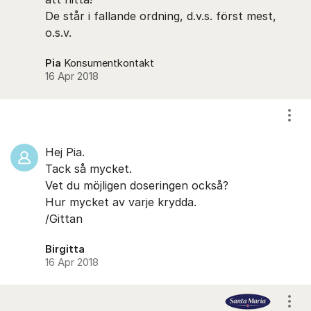
De står i fallande ordning, d.v.s. först mest,
o.s.v.
Pia
Konsumentkontakt
16 Apr 2018
Visa
Hej Pia.
Tack så mycket.
Vet du möjligen doseringen också?
Hur mycket av varje krydda.
/Gittan
Birgitta
16 Apr 2018
Visa