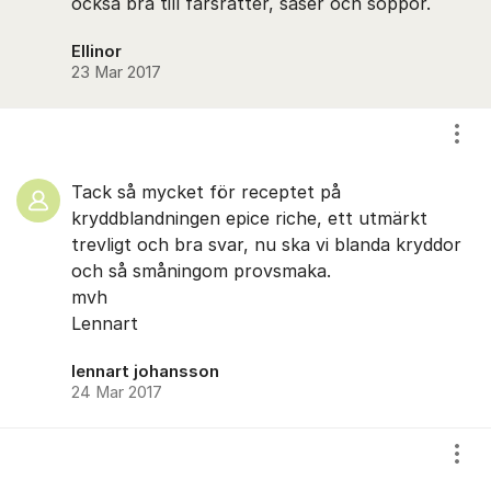
också bra till färsrätter, såser och soppor.
Ellinor
23 Mar 2017
Visa
Tack så mycket för receptet på
kryddblandningen epice riche, ett utmärkt
trevligt och bra svar, nu ska vi blanda kryddor
och så småningom provsmaka.
mvh
Lennart
lennart johansson
24 Mar 2017
Visa