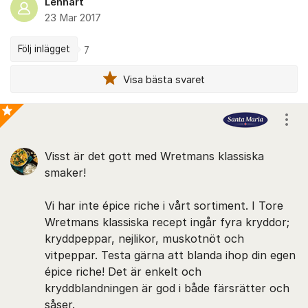
Lennart
23 Mar 2017
Följ inlägget
7
Visa bästa svaret
Kommentarer
Visa
Bästa svaret
Visst är det gott med Wretmans klassiska
smaker!
Vi har inte épice riche i vårt sortiment. I Tore
Wretmans klassiska recept ingår fyra kryddor;
kryddpeppar, nejlikor, muskotnöt och
vitpeppar. Testa gärna att blanda ihop din egen
épice riche! Det är enkelt och
kryddblandningen är god i både färsrätter och
såser.