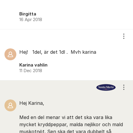
Birgitta
16 Apr 2018
Visa
Hej! 1del, är det 1dl . Mvh karina
Karina vahlin
11 Dec 2018
Visa
Hej Karina,
Med en del menar vi att det ska vara lika
mycket kryddpeppar, malda nejlikor och mald
muskotnöt. Sen ska det vara dubbelt så