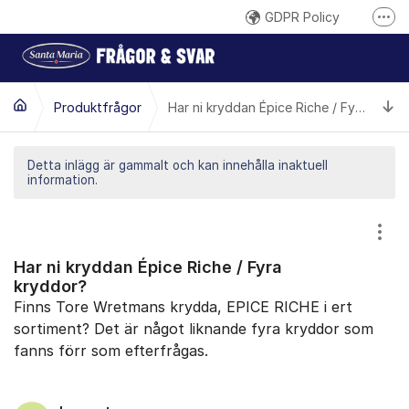
Hoppa till innehåll
GDPR Policy
Fler
Här reklamerar du en produkt
Inspireras på santamaria.se
Ti
Produktfrågor
Har ni kryddan Épice Riche / Fyra kryddor?
Gilla oss på Facebook
Följ @santamariasverige på Instagram
Detta inlägg är gammalt och kan innehålla inaktuell
information.
Santa Marias YouTube-kanal
Santa Maria på LinkedIn
Visa
Har ni kryddan Épice Riche / Fyra
kryddor?
Finns Tore Wretmans krydda, EPICE RICHE i ert
sortiment? Det är något liknande fyra kryddor som
fanns förr som efterfrågas.