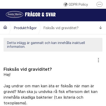
Hoppa till innehåll
GDPR Policy
Fler
Här reklamerar du en produkt
Inspireras på santamaria.se
Ti
Produktfrågor
Fisksås vid graviditet?
Gilla oss på Facebook
Följ @santamariasverige på Instagram
Detta inlägg är gammalt och kan innehålla inaktuell
information.
Santa Marias YouTube-kanal
Santa Maria på LinkedIn
Visa
Fisksås vid graviditet?
Hej!
Jag undrar om man kan äta er fisksås när man är
gravid? Man ska ju undvika rå fisk eftersom det kan
innehålla skadliga bakterier (t.ex listeria och
toxoplasma).