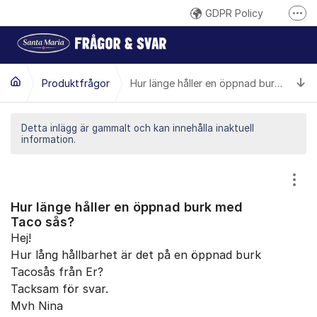
Hoppa till innehåll
GDPR Policy
Fler
Här reklamerar du en produkt
Inspireras på santamaria.se
Ti
Produktfrågor
Hur länge håller en öppnad burk med Taco sås?
Gilla oss på Facebook
Följ @santamariasverige på Instagram
Detta inlägg är gammalt och kan innehålla inaktuell
information.
Santa Marias YouTube-kanal
Santa Maria på LinkedIn
Visa
Hur länge håller en öppnad burk med
Taco sås?
Hej!
Hur lång hållbarhet är det på en öppnad burk
Tacosås från Er?
Tacksam för svar.
Mvh Nina