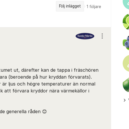
Följ inlägget
1
följare
Visa/dölj ins
tumet ut, därefter kan de tappa i fräschören
ra (beroende på hur kryddan förvarats).
 är ljus och högre temperaturer än normal
 att förvara kryddor nära värmekällor i
 de generella råden 😊