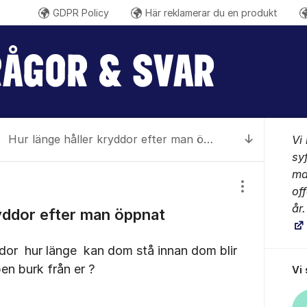
GDPR Policy
Här reklamerar du en produkt
Gilla oss på Facebook
Följ @sa
Santa Marias YouTube
Om for
Hur länge håller kryddor efter man öppnat burken?
Vi
Till senas
sy
ma
off
Visa/dölj inst
år
ryddor efter man öppnat
dor hur länge kan dom stå innan dom blir
n burk från er ?
Vi