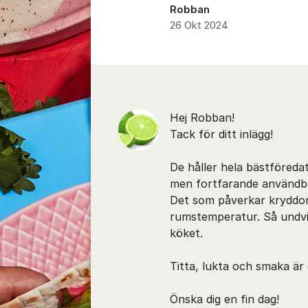
Robban
26 Okt 2024
Kommentarer
Hej Robban!
Tack för ditt inlägg!
De håller hela bästföreda
men fortfarande användba
Det som påverkar kryddor
rumstemperatur. Så undvik
köket.
Titta, lukta och smaka är
Önska dig en fin dag!