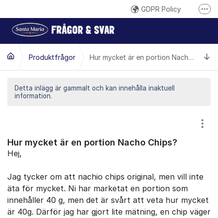
Hoppa till innehåll
GDPR Policy
Fler
Här reklamerar du en produkt
Inspireras på santamaria.se
Ti
Produktfrågor
Hur mycket är en portion Nacho Chips?
Gilla oss på Facebook
Följ @santamariasverige på Instagram
Detta inlägg är gammalt och kan innehålla inaktuell
information.
Santa Marias YouTube-kanal
Santa Maria på LinkedIn
Visa
Hur mycket är en portion Nacho Chips?
Hej,
Jag tycker om att nachio chips original, men vill inte
äta för mycket. Ni har marketat en portion som
innehåller 40 g, men det är svårt att veta hur mycket
är 40g. Därför jag har gjort lite mätning, en chip väger