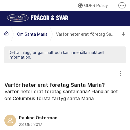
Hoppa till innehåll
GDPR Policy
Fler
Här reklamerar du en produkt
Inspireras på santamaria.se
Ti
Om Santa Maria
Varför heter erat företag Santa Maria?
Gilla oss på Facebook
Följ @santamariasverige på Instagram
Detta inlägg är gammalt och kan innehålla inaktuell
information.
Santa Marias YouTube-kanal
Santa Maria på LinkedIn
Visa
Varför heter erat företag Santa Maria?
Varför heter erat företag santamaria? Handlar det
om Columbus första fartyg santa Maria
Pauline Österman
23 Okt 2017