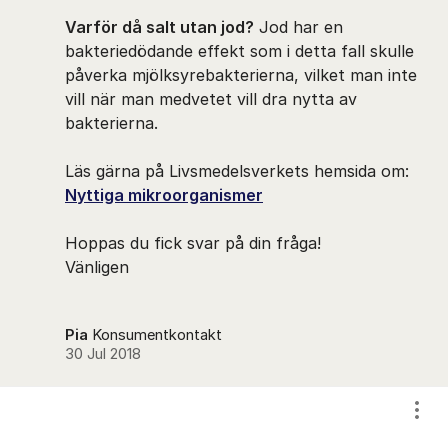
Varför då salt utan jod?
Jod har en
bakteriedödande effekt som i detta fall skulle
påverka mjölksyrebakterierna, vilket man inte
vill när man medvetet vill dra nytta av
bakterierna.
Läs gärna på Livsmedelsverkets hemsida om: ​
Nyttiga mikroorganismer
Hoppas du fick svar på din fråga!
Vänligen
Pia
Konsumentkontakt
30 Jul 2018
Visa