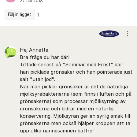
27 Jul 2018
Följ inlägget
1
Kommentarer
Visa
Hej Annette
Bra fråga du har där!
Tittade senast på "Sommar med Ernst" där
han picklade grönsaker och han pointerade just
salt "utan jod".
När man picklar grönsaker är det de naturliga
mjölksyrebakterierna (som finns i luften och på
grönsakerna) som processar mjölksyrning av
grönsakerna och bidrar med en naturlig
konservering. Mjölksyran ger en syrlig smak till
grönsakerna men också hjälper kroppen att ta
upp olika näringsämnen bättre!