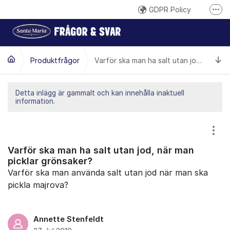
Hoppa till innehåll
GDPR Policy
Fler
Här reklamerar du en produkt
Inspireras på santamaria.se
Ti
Produktfrågor
Varför ska man ha salt utan jod, när man picklar grönsaker?
Gilla oss på Facebook
Följ @santamariasverige på Instagram
Detta inlägg är gammalt och kan innehålla inaktuell
information.
Santa Marias YouTube-kanal
Santa Maria på LinkedIn
Visa
Varför ska man ha salt utan jod, när man
picklar grönsaker?
Varför ska man använda salt utan jod när man ska
pickla majrova?
Annette Stenfeldt