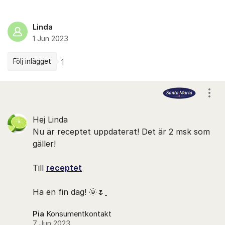
Linda
1 Jun 2023
Följ inlägget
1
Kommentarer
Visa
Hej Linda
Nu är receptet uppdaterat! Det är 2 msk som
gäller!
Till
receptet
Ha en fin dag! 🌞🌷
Pia
Konsumentkontakt
7 Jun 2023