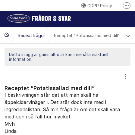
Hoppa till innehåll
GDPR Policy
Fler
Här reklamerar du en produkt
Inspireras på santamaria.se
Ti
Receptfrågor
Receptet ”Potatissallad med dill”
Gilla oss på Facebook
Följ @santamariasverige på Instagram
Detta inlägg är gammalt och kan innehålla inaktuell
information.
Santa Marias YouTube-kanal
Santa Maria på LinkedIn
Visa
Receptet ”Potatissallad med dill”
I beskrivningen står det att man skall ha
äppelcidervinäger i. Det står dock inte med i
ingredienslistan. Så min fråga är om det skall vara
med och i så fall hur mycket.
Mvh
Linda