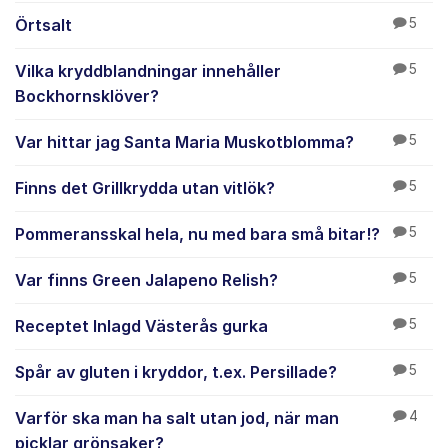
Örtsalt
5
Vilka kryddblandningar innehåller
5
Bockhornsklöver?
Var hittar jag Santa Maria Muskotblomma?
5
Finns det Grillkrydda utan vitlök?
5
Pommeransskal hela, nu med bara små bitar!?
5
Var finns Green Jalapeno Relish?
5
Receptet Inlagd Västerås gurka
5
Spår av gluten i kryddor, t.ex. Persillade?
5
Varför ska man ha salt utan jod, när man
4
picklar grönsaker?