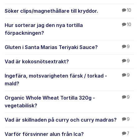
Söker clips/magnethållare till kryddor.
10
Hur sorterar jag den nya tortilla
10
förpackningen?
Gluten i Santa Marias Teriyaki Sauce?
9
Vad är kokosnötsextrakt?
9
Ingefära, motsvarigheten färsk / torkad -
9
mald?
Organic Whole Wheat Tortilla 320g -
9
vegetabilisk?
Vad är skillnaden på curry och curry madras?
9
Varför försvinner alun från Ica?
7