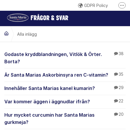
Hoppa till innehåll
GDPR Policy
Fler
Här reklamerar du en produkt
Inspireras på santamaria.se
Alla inlägg
Gilla oss på Facebook
Följ @santamariasverige på Instagram
Alla inlägg
Godaste kryddblandningen, Vitlök & Örter.
38
Santa Marias YouTube-kanal
Borta?
Santa Maria på LinkedIn
Är Santa Marias Askorbinsyra ren C-vitamin?
35
Innehåller Santa Marias kanel kumarin?
29
Var kommer äggen i äggnudlar ifrån?
22
Hur mycket curcumin har Santa Marias
20
gurkmeja?