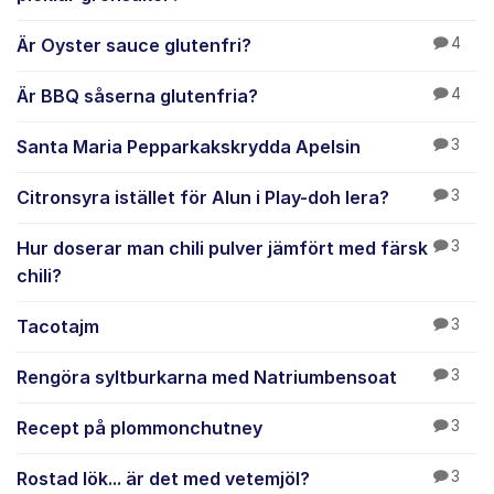
Är Oyster sauce glutenfri?
4
Är BBQ såserna glutenfria?
4
Santa Maria Pepparkakskrydda Apelsin
3
Citronsyra istället för Alun i Play-doh lera?
3
Hur doserar man chili pulver jämfört med färsk
3
chili?
Tacotajm
3
Rengöra syltburkarna med Natriumbensoat
3
Recept på plommonchutney
3
Rostad lök... är det med vetemjöl?
3