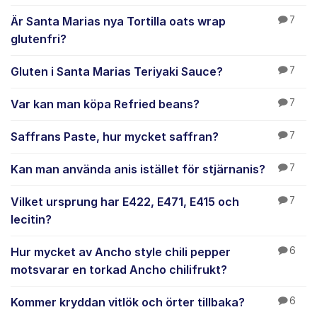
Är Santa Marias nya Tortilla oats wrap
7
glutenfri?
Gluten i Santa Marias Teriyaki Sauce?
7
Var kan man köpa Refried beans?
7
Saffrans Paste, hur mycket saffran?
7
Kan man använda anis istället för stjärnanis?
7
Vilket ursprung har E422, E471, E415 och
7
lecitin?
Hur mycket av Ancho style chili pepper
6
motsvarar en torkad Ancho chilifrukt?
Kommer kryddan vitlök och örter tillbaka?
6