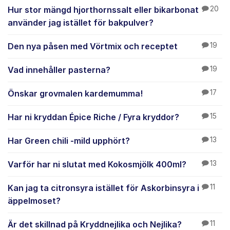
Hur stor mängd hjorthornssalt eller bikarbonat
20
använder jag istället för bakpulver?
Den nya påsen med Vörtmix och receptet
19
Vad innehåller pasterna?
19
Önskar grovmalen kardemumma!
17
Har ni kryddan Épice Riche / Fyra kryddor?
15
Har Green chili -mild upphört?
13
Varför har ni slutat med Kokosmjölk 400ml?
13
Kan jag ta citronsyra istället för Askorbinsyra i
11
äppelmoset?
Är det skillnad på Kryddnejlika och Nejlika?
11